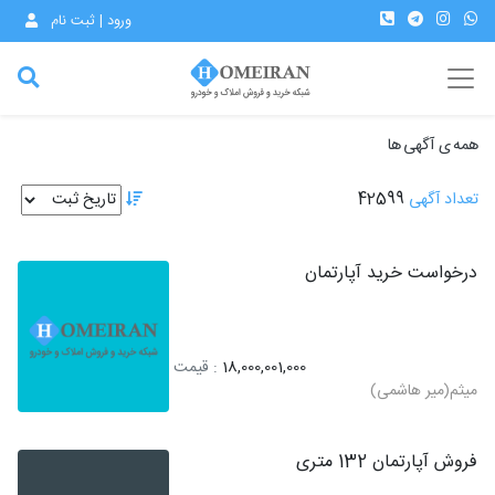
ورود | ثبت نام
همه ی آگهی ها
تعداد آگهی
42599
درخواست خرید آپارتمان
18,000,001,000
: قیمت
میثم(میر هاشمی)
فروش آپارتمان 132 متری