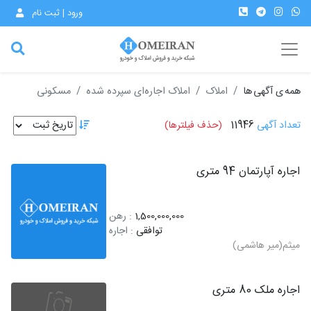
ورود | ثبت نام
همه ی آگهی ها
املاک
املاک اجاره‌ای سپرده شده
مسکونی
تعداد آگهی
11946
(حذف فیلترها)
اجاره آپارتمان 94 متری
1,500,000,000
: رهن
توافقی
: اجاره
میثم(میر هاشمی)
اجاره ملک 80 متری