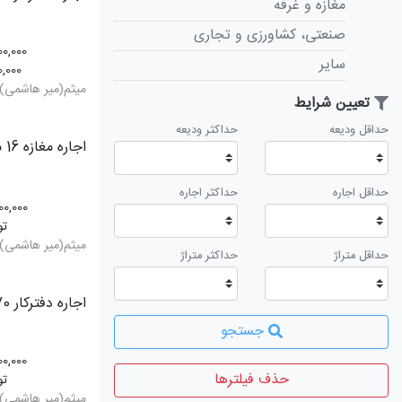
مغازه و غرفه
صنعتی، کشاورزی و تجاری
00,000
سایر
0,000
میثم(میر هاشمی)
تعیین شرایط
حداقل ودیعه
حداکثر ودیعه
اجاره مغازه 16 متری
حداقل اجاره
حداکثر اجاره
00,000
تو
میثم(میر هاشمی)
حداقل متراژ
حداکثر متراژ
اجاره دفترکار 70 متری
جستجو
00,000
حذف فیلترها
تو
میثم(میر هاشمی)