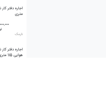
متری
,000,000
تو
نارمک
اجاره دفتر کار 
هوایی 115 متری
,000,000
تو
نیروی هوایی
متری