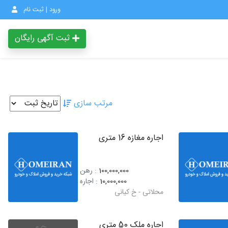
ورود | ثبت نام
ثبت آگهی رایگان
مرتب سازی
اجاره مغازه 16 متری
100,000,000
: رهن
10,000,000
: اجاره
محلاتی - خ کیانی
اجاره ملک 50 متری