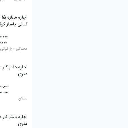
اجا
کیانی پاساز کوث
00,000
0,000
محلاتی - خ کیانی
متری
00,000
0,000
سبلان
متری