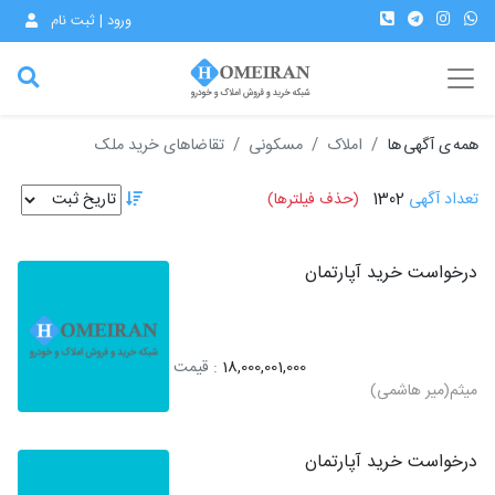
ورود | ثبت نام
همه ی آگهی ها
املاک
مسکونی
تقاضاهای خرید ملک
تعداد آگهی
1302
(حذف فیلترها)
درخواست خرید آپارتمان
18,000,001,000
: قیمت
میثم(میر هاشمی)
درخواست خرید آپارتمان