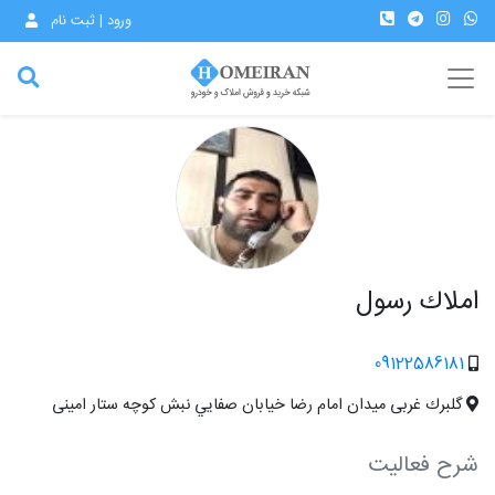
ورود | ثبت نام
املاك رسول
09122586181
گلبرك غربى ميدان امام رضا خيابان صفايي نبش كوچه ستار امينى
شرح فعالیت