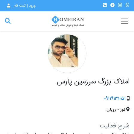
ورود | ثبت نام
املاک بزرگ سرزمین پارس
09119131051
نور - رویان
شرح فعالیت