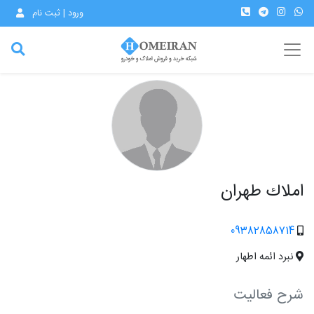
ورود | ثبت نام
املاك طهران
09382858714
نبرد ائمه اطهار
شرح فعالیت