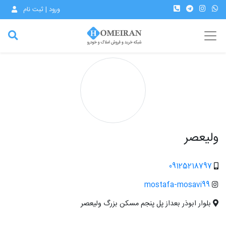
ورود | ثبت نام
ولیعصر
09125218797
mostafa-mosavi99
بلوار ابوذر بعداز پل پنجم مسکن بزرگ ولیعصر