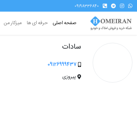
09198336840
صفحه اصلی
حرفه ای ها
میزکار من
سادات
09126999437
پیروزی