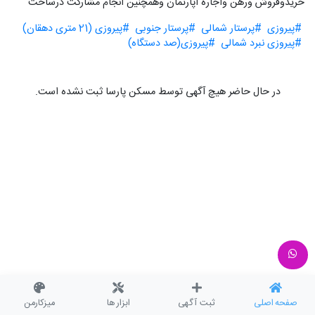
خریدوفروش ورهن واجاره اپارتمان وهمچنین انجام مشارکت درساخت
#پیروزی
#پرستار شمالی
#پرستار جنوبی
#پیروزی (21 متری دهقان)
#پیروزی نبرد شمالی
#پیروزی(صد دستگاه)
در حال حاضر هیچ آگهی توسط مسکن پارسا ثبت نشده است.
صفحه اصلی
ثبت آگهی
ابزار ها
میزکارمن