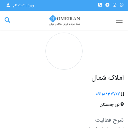
ورود | ثبت نام
املاک شمال
09118637707
نور چمستان
شرح فعالیت