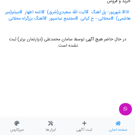
خرید و فروش
#17 شهریور- پل آهنگ
#آیت الله سعیدی(شرق)
#ائمه اطهار
#میثم(میر
هاشمی)
#محلاتی - خ کیانی
#مجتمع عباسپور
#آهنگ بزرگراه محلاتی
در حال حاضر هیچ آگهی توسط سامان محمدعلی (دپارتمان برتر) ثبت
نشده است.
صفحه اصلی
ثبت آگهی
ابزار ها
میزکارمن