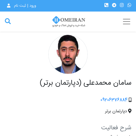
ورود | ثبت نام
سامان محمدعلی (دپارتمان برتر)
09206376884
دپارتمان برتر
شرح فعالیت