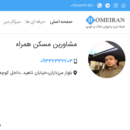
09198336840
صفحه اصلی
حرفه ای ها
میزکار من
مشاورين مسكن همراه
09332332203
بلوار مرزداران،خيابان ناهيد ،داخل كوچه 
د