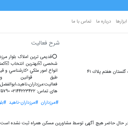
ابزارها
درباره ما
تماس با ما
شرح فعالیت
⭕️قدیمی ترین املاک بلوار مرز
شخصی ☑️بهترین انتخاب ☑️کمتری
انواع امور ملكي •كارشناسي و 
گلستان هفتم پلاك ٤١
طبق قوانين و 
فعاليت:مرزداران،ناهيد،ابوالفض
های تماس: ٠٢١٤٤٢٢٣٤٢٢ ٠٢١٤٤٢٢٥٧٩٠ ۰۹۱۲۶۳۶۲۰۳۶ ۰۹۳۳۲۳۳۲۲۰۳ مديريت :ابراهيمي
#مرزداران
#مرزداران-ناهید
#بلو
ر حال حاضر هیچ آگهی توسط مشاورين مسكن همراه ثبت نشده است.