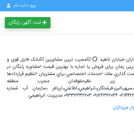
ورود | ثبت نام
ثبت آگهی رایگان
داران خیابان ناهید ⭕️ ☑️مجرب ترین مشاورین ☑️بانک فایل قوی و
ن زمان برای فروش یا اجاره با بهترین قیمت •مشاوره رايگان در
قيمت گذاري ملك •خدمات اختصاصي براي مشتريان •تنظيم قراردادها
زير نظرحقوقدان مجرب منطقه
ل،سپهر،البرز،فرشتگان،ابراهيمي،اطاعتي،اريافر ،سازمان آب شماره
ار مرزداران