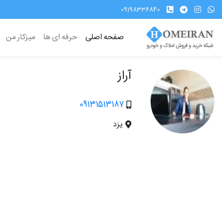
09198336840
صفحه اصلی
حرفه ای ها
میزکار من
آراز
09131513187
یزد