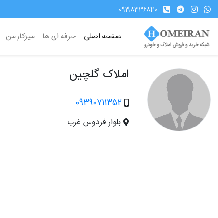
09198336840
صفحه اصلی
حرفه ای ها
میزکار من
املاک گلچین
09390711352
بلوار فردوس غرب