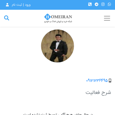
ورود | ثبت نام
09121236495
شرح فعالیت