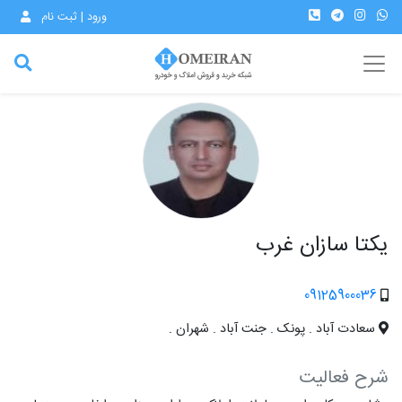
ورود | ثبت نام
یکتا سازان غرب
09125900036
سعادت آباد . پونک . جنت آباد . شهران .
شرح فعالیت