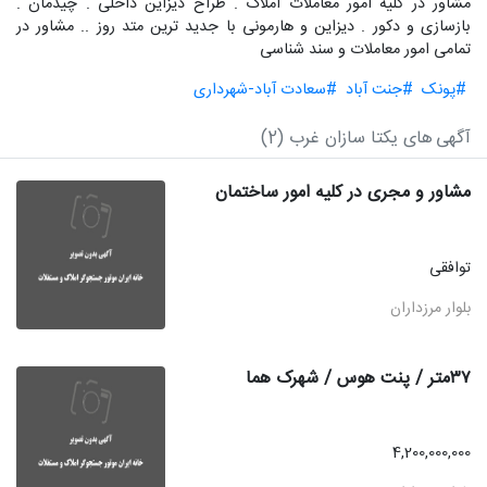
مشاور در کلیه امور معاملات املاک . طراح دیزاین داخلی . چیدمان .
بازسازی و دکور . دیزاین و هارمونی با جدید ترین متد روز .. مشاور در
تمامی امور معاملات و سند شناسی
#پونک
#جنت آباد
#سعادت آباد-شهرداری
آگهی های یکتا سازان غرب (2)
مشاور و مجری در کلیه امور ساختمان
توافقی
بلوار مرزداران
۳۷متر / پنت هوس / شهرک هما
4,200,000,000