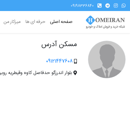
09198336840
صفحه اصلی
حرفه ای ها
میزکار من
مسکن آدرس
09121447608
بلوار اندرزگو حدفاصل کاوه وقیطریه 