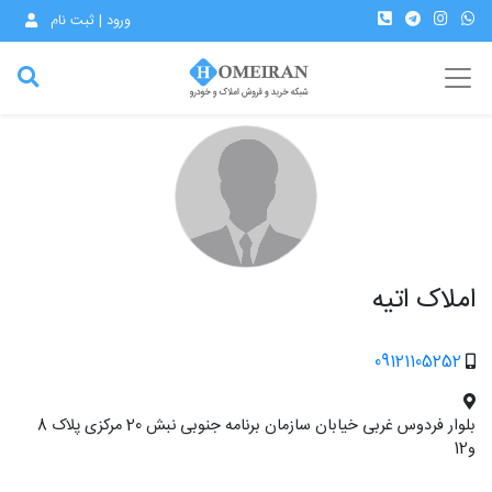
ورود | ثبت نام
املاک اتیه
09121105252
بلوار فردوس غربی خیابان سازمان برنامه جنوبی نبش 20 مرکزی پلاک 8
و12