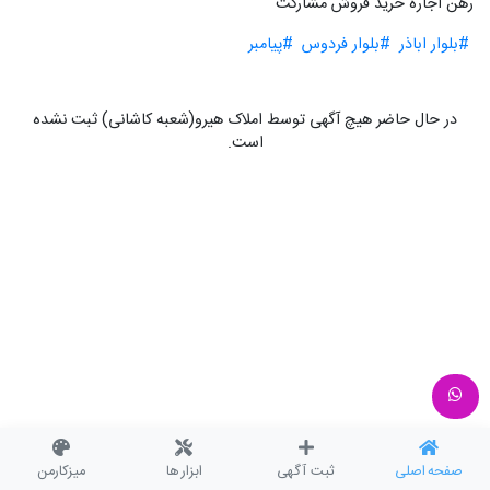
رهن اجاره خرید فروش مشارکت
#بلوار اباذر
#بلوار فردوس
#پیامبر
در حال حاضر هیچ آگهی توسط املاک هیرو(شعبه کاشانی) ثبت نشده
است.
صفحه اصلی
ثبت آگهی
ابزار ها
میزکارمن