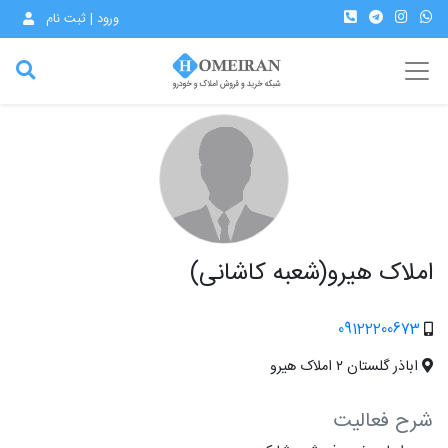
ورود | ثبت نام
املاک هیرو(شعبه کاشانی)
09122200673
اباذر گلستان ۲ املاک هیرو
شرح فعالیت