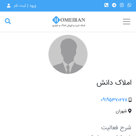
ورود | ثبت نام
املاک دانش
09195370278
شهران
شرح فعالیت