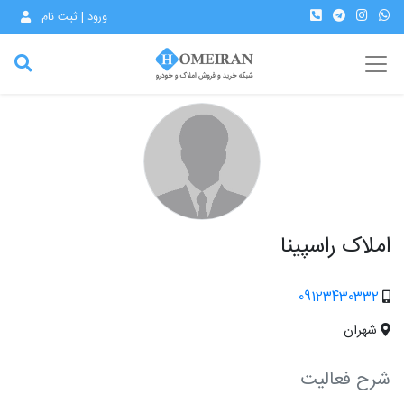
ورود | ثبت نام
املاک راسپینا
09123430332
شهران
شرح فعالیت