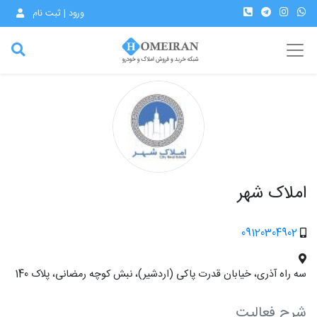
ورود | ثبت نام
املاک شهر
09120304902
سه راه آذری، خیابان قدرت پاکی (اردشیر)، نبش کوچه رمضانی، پلاک 140
شرح فعالیت