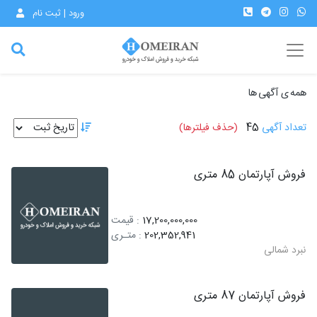
ورود | ثبت نام
همه ی آگهی ها
تعداد آگهی
45
(حذف فیلترها)
فروش آپارتمان 85 متری
17,200,000,000
: قیمت
202,352,941
: متـری
نبرد شمالی
فروش آپارتمان 87 متری