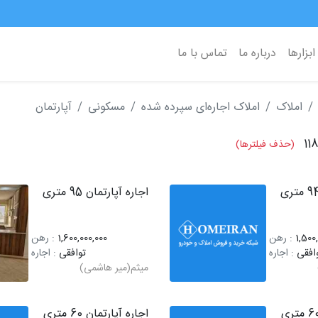
ابزارها
درباره ما
تماس با ما
املاک
املاک اجاره‌ای سپرده شده
مسکونی
آپارتمان
11
(حذف فیلترها)
اجاره آپارتمان 95 متری
1,500
: رهن
1,600,000,000
: رهن
افقی
: اجاره
توافقی
: اجاره
میثم(میر هاشمی)
اجاره آپارتمان 60 متری