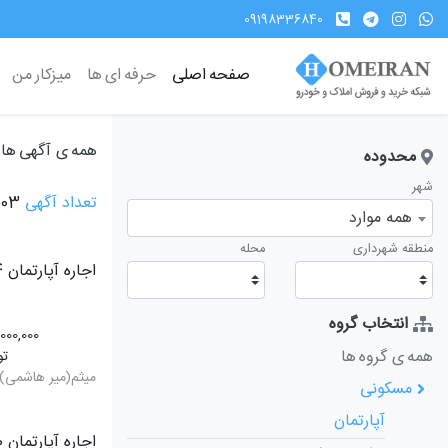
09198336840
صفحه اصلی
حرفه ای ها
میزکار من
همه ی آگهی ها
محدوده
شهر
تعداد آگهی
803
همه موارد
منطقه شهرداری
محله
اجاره آپارتمان 94 متری
انتخاب گروه
,000,000
همه ی گروه ها
تو
میثم(میر هاشمی)
مسکونی
آپارتمان
اجاره آپارتمان 60 متری