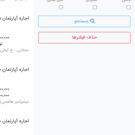
بالکن
مجردی
قابل تبدیل
اجاره آپارتمان 55 متری
جستجو
حذف فیلترها
00,000
تو
محلاتی - خ کیانی
اجاره آپارتمان 120 متری
00,000
00,000
میثم(میر هاشمی)
اجاره آپارتمان 60 متری