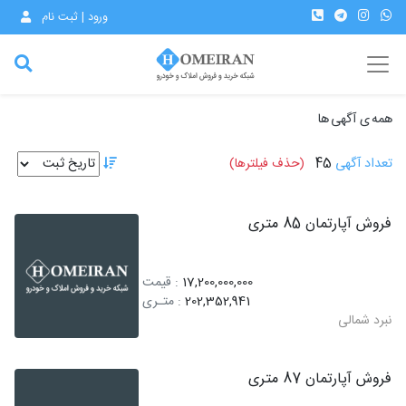
ورود | ثبت نام
همه ی آگهی ها
تعداد آگهی
45
(حذف فیلترها)
فروش آپارتمان 85 متری
17,200,000,000
: قیمت
202,352,941
: متـری
نبرد شمالی
فروش آپارتمان 87 متری