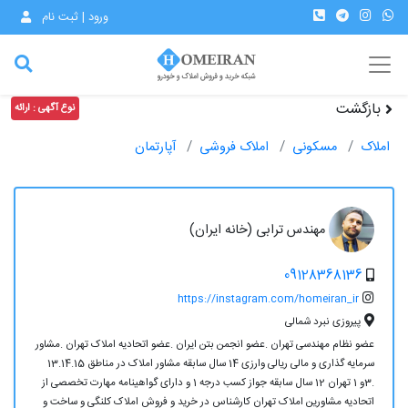
ورود | ثبت نام
بازگشت
نوع آگهی : ارائه
املاک
مسکونی
املاک فروشی
آپارتمان
مهندس ترابی (خانه ایران)
09128368136
https://instagram.com/homeiran_ir
پیروزی نبرد شمالی
عضو نظام مهندسی تهران .عضو انجمن بتن ایران .عضو اتحادیه املاک تهران .مشاور
سرمایه گذاری و مالی ریالی وارزی 14 سال سابقه مشاور املاک در مناطق 13.14.15
.3و 1 تهران 12 سال سابقه جواز کسب درجه 1 و دارای گواهینامه مهارت تخصصی از
اتحادیه مشاورین املاک تهران کارشناس در خرید و فروش املاک کلنگی و ساخت و