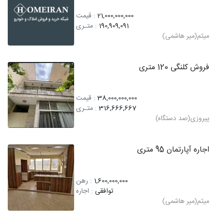
21,000,000,000
: قیمت
190,909,091
: متـری
میثم(میر هاشمی)
فروش کلنگی 120 متری
38,000,000,000
: قیمت
316,666,667
: متـری
پیروزی(صد دستگاه)
اجاره آپارتمان 95 متری
1,600,000,000
: رهن
توافقی
: اجاره
میثم(میر هاشمی)