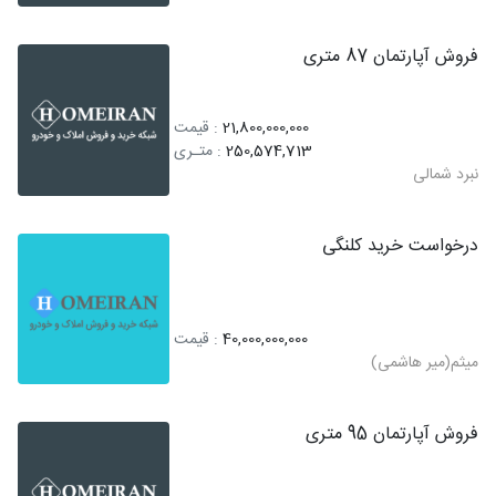
فروش آپارتمان 87 متری
21,800,000,000
: قیمت
250,574,713
: متـری
نبرد شمالی
درخواست خرید کلنگی
40,000,000,000
: قیمت
میثم(میر هاشمی)
فروش آپارتمان 95 متری