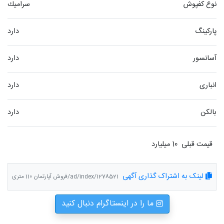
نوع کفپوش
سراميك
پارکینگ
دارد
آسانسور
دارد
انباری
دارد
بالکن
دارد
قیمت قبلی  10 میلیارد
لینک به اشتراک گذاری آگهی
ad/index/1278521/فروش آپارتمان 110 متری
ما را در اینستاگرام دنبال کنید