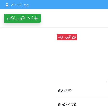
ورود | ثبت نام
ثبت آگهی رایگان
نوع آگهی : ارائه
1282672
1405/03/16