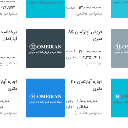
0,000,000
13,000,000,000
: قیمت
,076,923
میثم(میر هاشمی)
میثم(میر ه
فروش آپارتمان 85
درخواست 
متری
آپارتمان
17,200,000,000
: قیمت
202,352,941
: متـری
00,000,000
نبرد شمالی
محلاتی - خ 
اجاره آپارتمان 110
متری
متری
2,500,000,000
: رهن
00,000
توافقی
: اجاره
تو
میثم(میر هاشمی)
میثم(میر ه