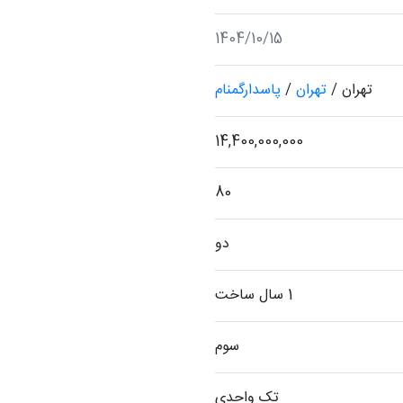
1404/10/15
تهران
/
تهران
/
پاسدارگمنام
14,400,000,000
80
دو
1 سال ساخت
سوم
تک واحدی