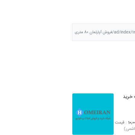
ad/فروش آپارتمان 80 متری
خرید
10,0
: قیمت
اشمی)