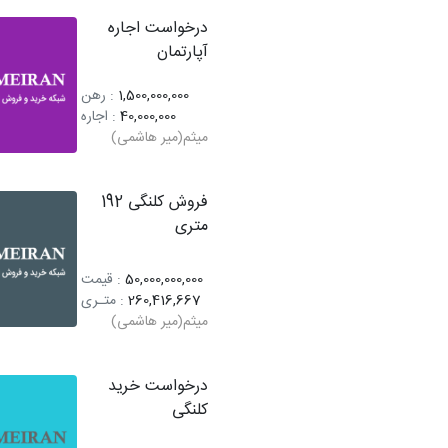
درخواست اجاره
آپارتمان
1,500,000,000
: رهن
40,000,000
: اجاره
میثم(میر هاشمی)
فروش کلنگی 192
متری
50,000,000,000
: قیمت
260,416,667
: متـری
میثم(میر هاشمی)
درخواست خرید
کلنگی