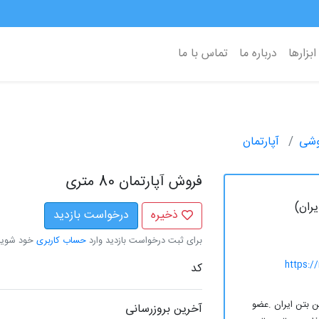
ابزارها
درباره ما
تماس با ما
وشی
آپارتمان
فروش آپارتمان 80 متری
ران)
ذخیره
درخواست بازدید
برای ثبت درخواست بازدید وارد
حساب کاربری
خود شوید
https:/
کد
 بتن ایران .عضو
آخرین بروزرسانی