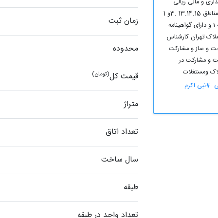
ذاری و مالی ریالی
وارزی 14 سال سابقه مشاور املاک در مناطق 13.14.15 .3و 1
زمان ثبت
تهران 12 سال سابقه جواز کسب درجه 1 و دارای گواهینامه
لاک تهران کارشناس
محدوده
ت و ساز و مشارکت
 و مشارکت در
اک ومستغلات
(تومان)
قیمت کل
ی
#نبی اکرم
متراژ
تعداد اتاق
سال ساخت
طبقه
تعداد واحد در طبقه