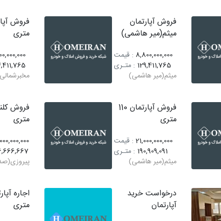
فروش آپارتمان
میثم(میر هاشمی)
متری
8,800,000,000
: قیمت
00,000,000
129,411,765
: متـری
,411,765
میثم(میر هاشمی)
مخبرشمالی
فروش آپارتمان 110
متری
متری
21,000,000,000
: قیمت
000,000,000
190,909,091
: متـری
6,666,667
میثم(میر هاشمی)
پیروزی(صد 
درخواست خرید
آپارتمان
متری