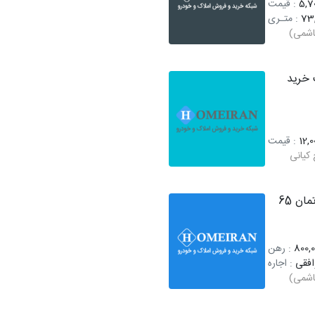
5,70
: قیمت
73
: متـری
اشمی)
خرید
12,0
: قیمت
کیانی
اجاره آپارتمان 65
800,0
: رهن
افقی
: اجاره
اشمی)