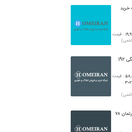
خرید
19,9
: قیمت
اشمی)
فروش کلنگی 192
58,0
: قیمت
:
302
اشمی)
فروش آپارتمان ۷۸