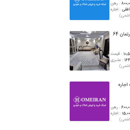
800,0
: رهن
افقی
: اجاره
اشمی)
فروش آپارتمان 64
10,5
: قیمت
164
: متـری
اشمی)
اجاره
600,0
: رهن
15,00
: اجاره
اشمی)