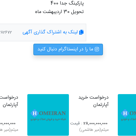
تحویل 30 اردیبهشت ماه 
لینک به اشتراک گذاری آگهی
/index/1282672
ما را در اینستاگرام دنبال کنید
درخواست خرید
درخواست 
آپارتمان
آپارتمان
28,000,000,000
: قیمت
00,000,000
میثم(میر هاشمی)
میثم(میر ه