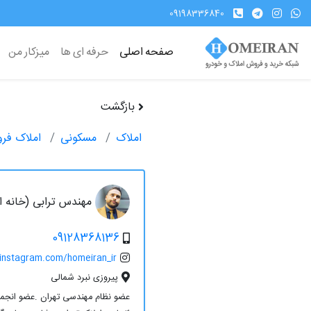
09198336840
صفحه اصلی
حرفه ای ها
میزکار من
بازگشت
املاک
مسکونی
املاک فر
مهندس ترابی (خانه ای
09128368136
/instagram.com/homeiran_ir
پیروزی نبرد شمالی
عضو نظام مهندسی تهران .عضو انجمن