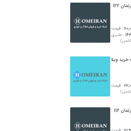
فروش آپارتمان 122
20,0
: قیمت
16
: متـری
اشمی)
خرید ویلا
22,0
: قیمت
اشمی)
فروش آپارتمان 112
21,3
: قیمت