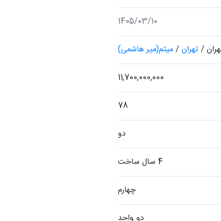
1405/03/10
هران
/
تهران
/
میثم(میر هاشمی)
11,700,000,000
78
دو
4 سال ساخت
چهارم
دو واحد