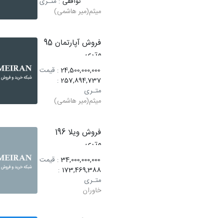
توافقی
: متـری
میثم(میر هاشمی)
فروش آپارتمان 95
متری
24,500,000,000
: قیمت
:
257,894,737
متـری
میثم(میر هاشمی)
فروش ویلا 196
متری
34,000,000,000
: قیمت
:
173,469,388
متـری
خاوران