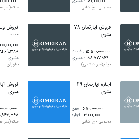
180,000,000
: متـری
00,000,000
محلاتی - خ کیانی
میثم(میر ه
فروش آپارتمان 78
متری
متری
00,000,000
15,500,000,000
: قیمت
3,469,388
198,717,949
: متـری
متـری
میثم(میر هاشمی)
خاوران
اجاره آپارتمان 49
متری
متری
650,000,000
: رهن
00,000,000
3,000,000
: اجاره
8,947,368
محلاتی - خ کیانی
میثم(میر ه