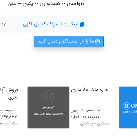
10واحدی -- کمددیواری -- پکیج -- تلفن
لینک به اشتراک گذاری آگهی
/index/1283201
ما را در اینستاگرام دنبال کنید
اجاره ملک 80 متری
متری
100,000,000
: رهن
00,000,000
20,000,000
: اجاره
7,142,857
محلاتی - خ کیانی
میثم(میر ه