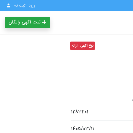
ورود | ثبت نام
ثبت آگهی رایگان
نوع آگهی : ارائه
1283201
1405/03/11