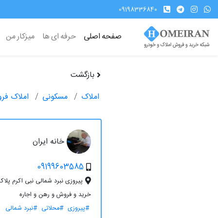
09198336840
صفحه اصلی
حرفه ای ها
میزکار من
بازگشت
املاک
مسکونی
املاک فر
خانه ایران
09199603585
پیروزی نبرد شمالی نبی اکرم پلاک 20
خرید و فروش و رهن و اجاره
#پیروزی
#محلاتی
#نبرد شمالی