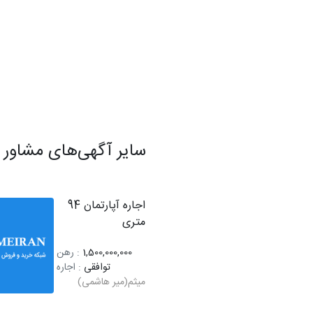
سایر آگهی‌های مشاور
اجاره آپارتمان 94
متری
1,500,000,000
: رهن
توافقی
: اجاره
میثم(میر هاشمی)