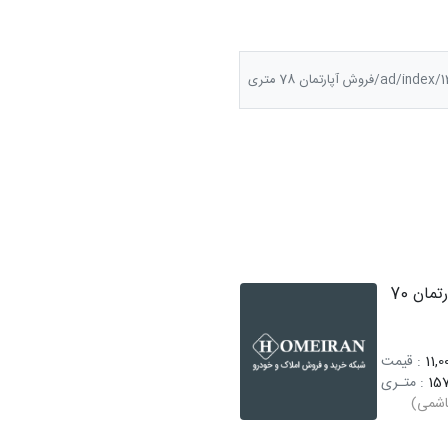
ad/فروش آپارتمان 78 متری
فروش آپارتمان 70
11,0
: قیمت
15
: متـری
اشمی)