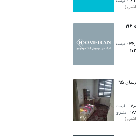
12,0
: قیمت
اشمی)
فروش ویلا 196
34,0
: قیمت
:
17
فروش آپارتمان 95
17,0
: قیمت
17
: متـری
اشمی)