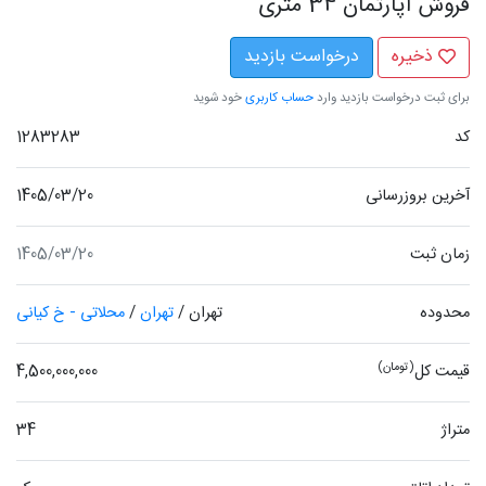
فروش آپارتمان 34 متری
ذخیره
درخواست بازدید
برای ثبت درخواست بازدید وارد
حساب کاربری
خود شوید
کد
1283283
آخرین بروزرسانی
1405/03/20
زمان ثبت
1405/03/20
محدوده
تهران
/
تهران
/
محلاتی - خ کیانی
(تومان)
قیمت کل
4,500,000,000
متراژ
34