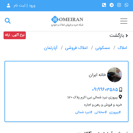
ورود | ثبت نام
بازگشت
نوع آگهی : ارائه
املاک
مسکونی
املاک فروشی
آپارتمان
خانه ایران
09199603585
پیروزی نبرد شمالی نبی اکرم پلاک 120
خرید و فروش و رهن و اجاره
#پیروزی
#محلاتی
#نبرد شمالی