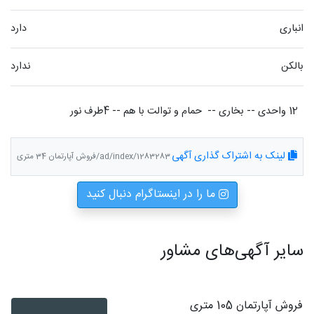
انباری
دارد
بالکن
ندارد
12 واحدی -- بخاری --  حمام و توالت با هم -- 4طرف نور
لینک به اشتراک گذاری آگهی
ad/index/1283283/فروش آپارتمان 34 متری
ما را در اینستاگرام دنبال کنید
سایر آگهی‌های مشاور
فروش آپارتمان 105 متری