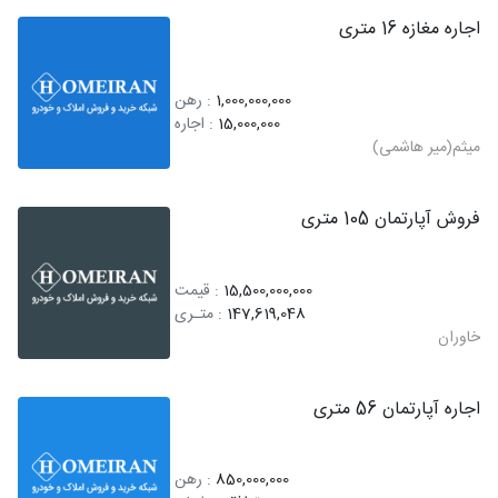
اجاره مغازه 16 متری
1,000,000,000
: رهن
15,000,000
: اجاره
میثم(میر هاشمی)
فروش آپارتمان 105 متری
15,500,000,000
: قیمت
147,619,048
: متـری
خاوران
اجاره آپارتمان 56 متری
850,000,000
: رهن