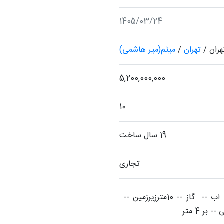
1405/03/24
هران
/
تهران
/
میثم(میر هاشمی)
5,200,000,000
10
19 سال ساخت
تجاری
مغازه همکف-- تخلیه  -- سرقفلی-- برق -- اب --  گاز -- 10مترزیرزمین -- 
بر 4 متر