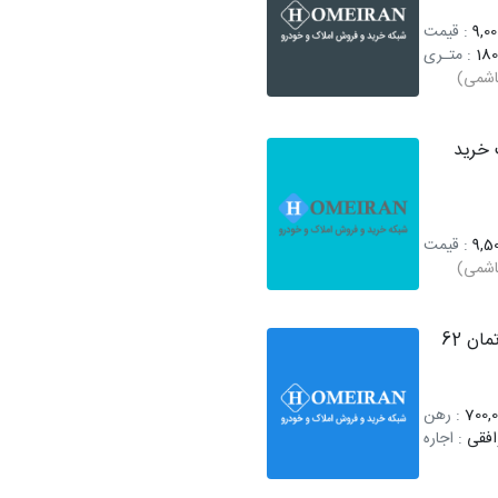
9,00
: قیمت
180
: متـری
اشمی)
خرید
9,50
: قیمت
اشمی)
اجاره آپارتمان 62
700,0
: رهن
افقی
: اجاره