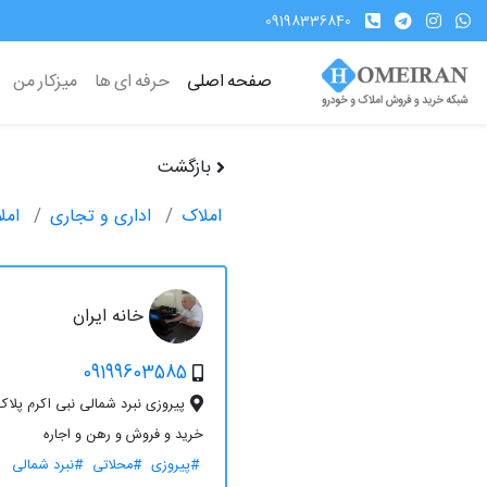
09198336840
صفحه اصلی
حرفه ای ها
میزکار من
بازگشت
املاک
اداری و تجاری
امل
خانه ایران
09199603585
پیروزی نبرد شمالی نبی اکرم پلاک 20
خرید و فروش و رهن و اجاره
#پیروزی
#محلاتی
#نبرد شمالی