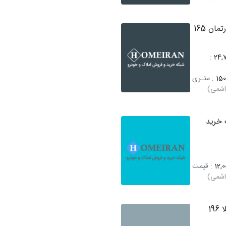
فروش آپارتمان 165
:
24,
150
: متـری
اشمی)
خرید
12,0
: قیمت
اشمی)
فروش ویلا 196