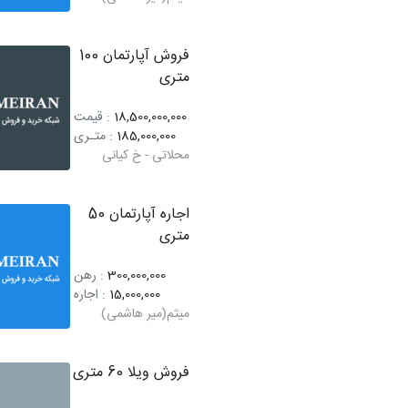
فروش آپارتمان 100
متری
18,500,000,000
: قیمت
185,000,000
: متـری
محلاتی - خ کیانی
اجاره آپارتمان 50
متری
300,000,000
: رهن
15,000,000
: اجاره
میثم(میر هاشمی)
فروش ویلا 60 متری