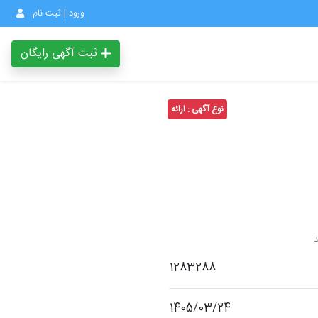
ورود | ثبت نام
ثبت آگهی رایگان
نوع آگهی : ارائه
1283288
1405/03/24