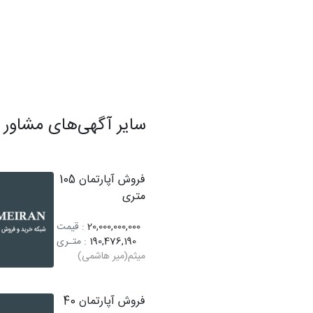
سایر آگهی‌های مشاور
فروش آپارتمان 105
متری
20,000,000,000
: قیمت
190,476,190
: متـری
میثم(میر هاشمی)
فروش آپارتمان 40