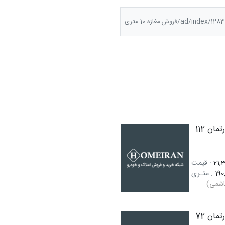
ad/index/فروش مغازه 10 متری
فروش آپارتمان 112
21,3
: قیمت
190
: متـری
اشمی)
فروش آپارتمان 72