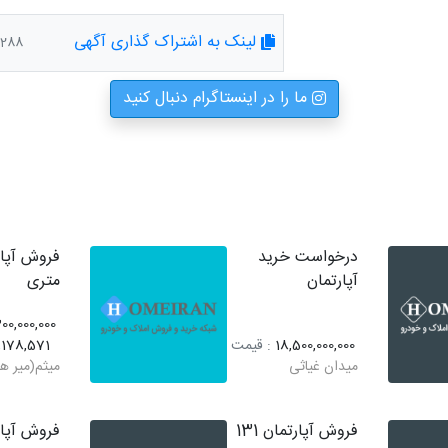
لینک به اشتراک گذاری آگهی
/1283288
ما را در اینستاگرام دنبال کنید
درخواست خرید
آپارتمان
متری
00,000,000
18,500,000,000
: قیمت
,178,571
میدان غیاثی
میثم(میر ه
فروش آپارتمان 131