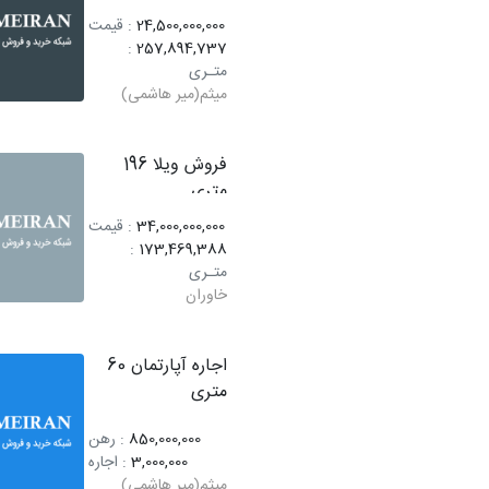
24,500,000,000
: قیمت
:
257,894,737
متـری
میثم(میر هاشمی)
فروش ویلا 196
متری
34,000,000,000
: قیمت
:
173,469,388
متـری
خاوران
اجاره آپارتمان 60
متری
850,000,000
: رهن
3,000,000
: اجاره
میثم(میر هاشمی)