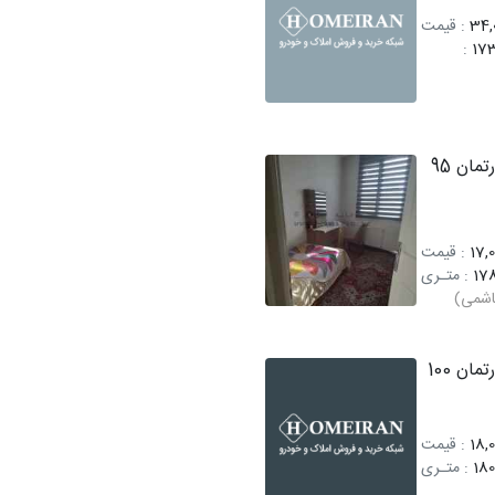
34,0
: قیمت
:
17
فروش آپارتمان 95
17,0
: قیمت
17
: متـری
اشمی)
فروش آپارتمان 100
18,0
: قیمت
180
: متـری