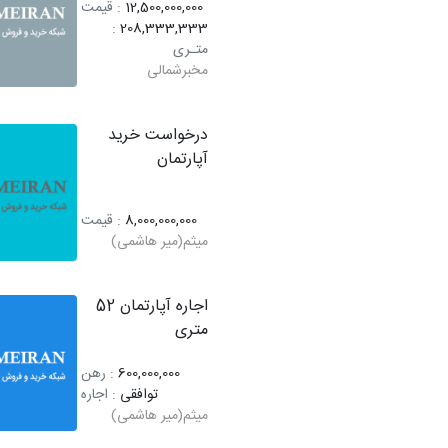
12,500,000,000
: قیمت
:
208,333,333
متـری
مخبرشمالی
درخواست خرید
آپارتمان
8,000,000,000
: قیمت
میثم(میر هاشمی)
اجاره آپارتمان 52
متری
600,000,000
: رهن
توافقی
: اجاره
میثم(میر هاشمی)