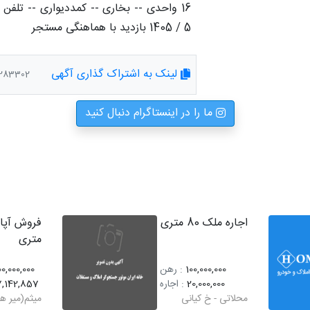
5 / 1405 بازدید با هماهنگی مستجر
لینک به اشتراک گذاری آگهی
d/index/1283302
ما را در اینستاگرام دنبال کنید
اجاره ملک 80 متری
متری
100,000,000
: رهن
00,000,000
20,000,000
: اجاره
7,142,857
محلاتی - خ کیانی
میثم(میر ه