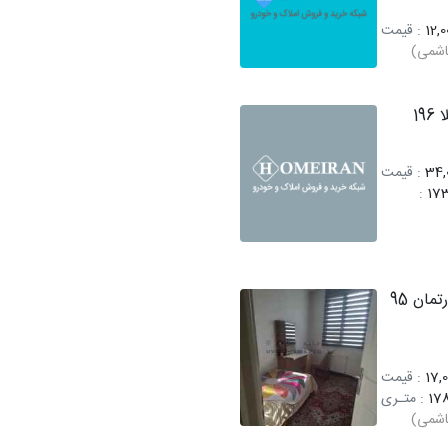
12,0
: قیمت
اشمی)
فروش ویلا 196
34,0
: قیمت
:
17
فروش آپارتمان 95
17,0
: قیمت
17
: متـری
اشمی)