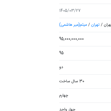
1405/03/27
هران
/
تهران
/
میثم(میر هاشمی)
95,000,000,000
95
دو
30 سال ساخت
چهارم
چهار واحد