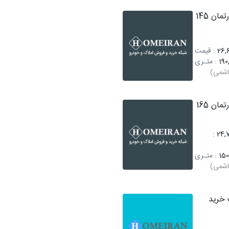
فروش آپارتمان 145
26,6
: قیمت
190
: متـری
اشمی)
فروش آپارتمان 165
:
24,
150
: متـری
اشمی)
خرید