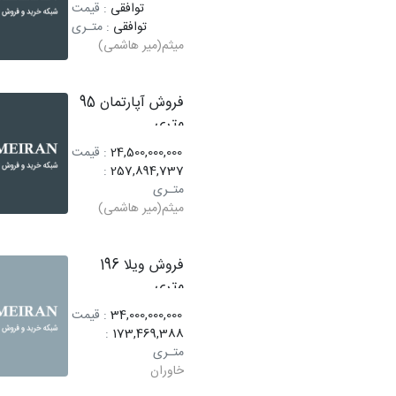
توافقی
: قیمت
توافقی
: متـری
میثم(میر هاشمی)
فروش آپارتمان 95
متری
24,500,000,000
: قیمت
:
257,894,737
متـری
میثم(میر هاشمی)
فروش ویلا 196
متری
34,000,000,000
: قیمت
:
173,469,388
متـری
خاوران