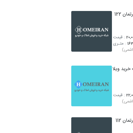
فروش آپارتمان 122
20,0
: قیمت
16
: متـری
اشمی)
خرید ویلا
22,0
: قیمت
اشمی)
فروش آپارتمان 112