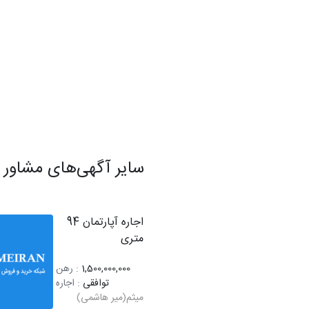
سایر آگهی‌های مشاور
اجاره آپارتمان 94
متری
1,500,000,000
: رهن
توافقی
: اجاره
میثم(میر هاشمی)