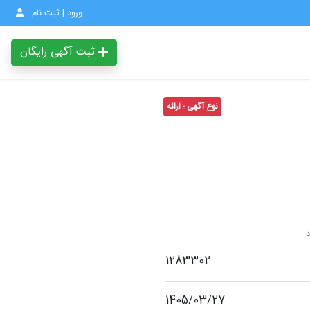
ورود | ثبت نام
ثبت آگهی رایگان
نوع آگهی : ارائه
1283302
1405/03/27