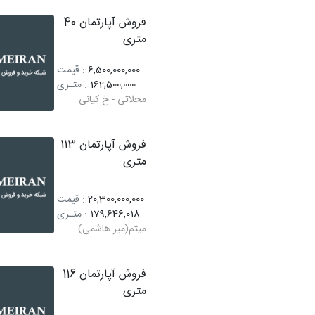
فروش آپارتمان 40
متری
6,500,000,000
: قیمت
162,500,000
: متـری
محلاتی - خ کیانی
فروش آپارتمان 113
متری
20,300,000,000
: قیمت
179,646,018
: متـری
میثم(میر هاشمی)
فروش آپارتمان 116
متری