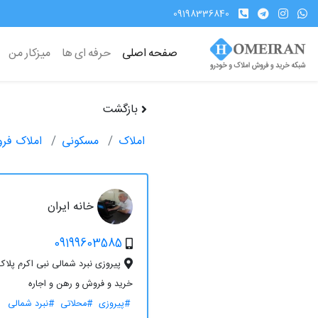
09198336840
صفحه اصلی
حرفه ای ها
میزکار من
بازگشت
املاک
مسکونی
املاک فر
خانه ایران
09199603585
پیروزی نبرد شمالی نبی اکرم پلاک 20
خرید و فروش و رهن و اجاره
#پیروزی
#محلاتی
#نبرد شمالی