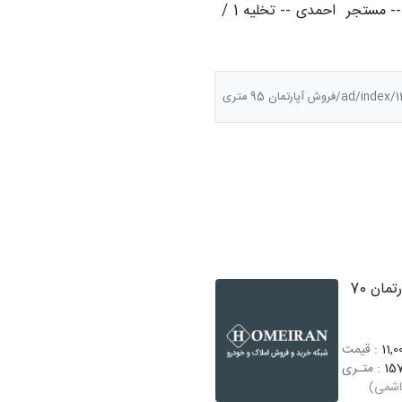
16 واحدی -- بخاری -- کمددیواری -- تلفن -- مستجر  احمدی -- تخلیه 1 / 
a/فروش آپارتمان 95 متری
فروش آپارتمان 70
11,0
: قیمت
15
: متـری
اشمی)