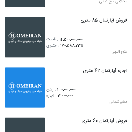
محلاتی - خ کیانی
فروش آپارتمان 85 متری
14,500,000,000
: قیمت
170,588,235
: متـری
فتح اللهی
اجاره آپارتمان 42 متری
400,000,000
: رهن
3,000,000
: اجاره
مخبرشمالی
فروش آپارتمان 60 متری