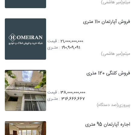
میثم(میر هاشمی)
فروش آپارتمان 110 متری
21,000,000,000
: قیمت
190,909,091
: متـری
میثم(میر هاشمی)
فروش کلنگی 120 متری
38,000,000,000
: قیمت
316,666,667
: متـری
پیروزی(صد دستگاه)
اجاره آپارتمان 95 متری