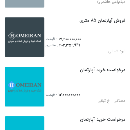
میثم(میر هاشمی)
فروش آپارتمان 85 متری
17,200,000,000
: قیمت
202,352,941
: متـری
نبرد شمالی
درخواست خرید آپارتمان
12,000,000,000
: قیمت
محلاتی - خ کیانی
درخواست خرید آپارتمان