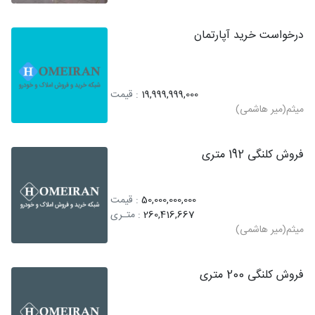
درخواست خرید آپارتمان
19,999,999,000
: قیمت
میثم(میر هاشمی)
فروش کلنگی 192 متری
50,000,000,000
: قیمت
260,416,667
: متـری
میثم(میر هاشمی)
فروش کلنگی 200 متری