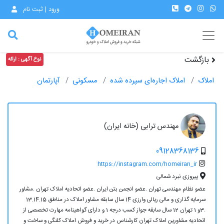
ورود | ثبت نام
بازگشت
نوع آگهی : ارائه
املاک
املاک اجاره‌ای سپرده شده
مسکونی
آپارتمان
مهندس ترابی (خانه ایران)
09128368136
https://instagram.com/homeiran_ir
پیروزی نبرد شمالی
عضو نظام مهندسی تهران .عضو انجمن بتن ایران .عضو اتحادیه املاک تهران .مشاور
سرمایه گذاری و مالی ریالی وارزی 14 سال سابقه مشاور املاک در مناطق 13.14.15
.3و 1 تهران 12 سال سابقه جواز کسب درجه 1 و دارای گواهینامه مهارت تخصصی از
اتحادیه مشاورین املاک تهران کارشناس در خرید و فروش املاک کلنگی و ساخت و