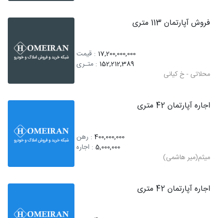
فروش آپارتمان 113 متری
17,200,000,000
: قیمت
152,212,389
: متـری
محلاتی - خ کیانی
اجاره آپارتمان 42 متری
400,000,000
: رهن
5,000,000
: اجاره
میثم(میر هاشمی)
اجاره آپارتمان 42 متری