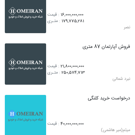
16,000,000,000
: قیمت
179,775,281
: متـری
نصر
فروش آپارتمان 87 متری
21,800,000,000
: قیمت
250,574,713
: متـری
نبرد شمالی
درخواست خرید کلنگی
40,000,000,000
: قیمت
میثم(میر هاشمی)