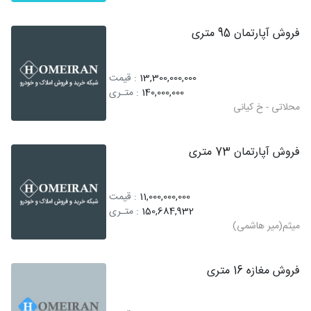
فروش آپارتمان 95 متری
13,300,000,000
: قیمت
140,000,000
: متـری
محلاتی - خ کیانی
فروش آپارتمان 73 متری
11,000,000,000
: قیمت
150,684,932
: متـری
میثم(میر هاشمی)
فروش مغازه 16 متری