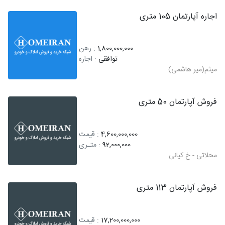
اجاره آپارتمان 105 متری
1,800,000,000
: رهن
توافقی
: اجاره
میثم(میر هاشمی)
فروش آپارتمان 50 متری
4,600,000,000
: قیمت
92,000,000
: متـری
محلاتی - خ کیانی
فروش آپارتمان 113 متری
17,200,000,000
: قیمت