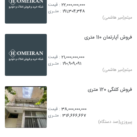
22,000,000,000
: قیمت
191,304,348
: متـری
میثم(میر هاشمی)
فروش آپارتمان 110 متری
21,000,000,000
: قیمت
190,909,091
: متـری
میثم(میر هاشمی)
فروش کلنگی 120 متری
38,000,000,000
: قیمت
316,666,667
: متـری
پیروزی(صد دستگاه)