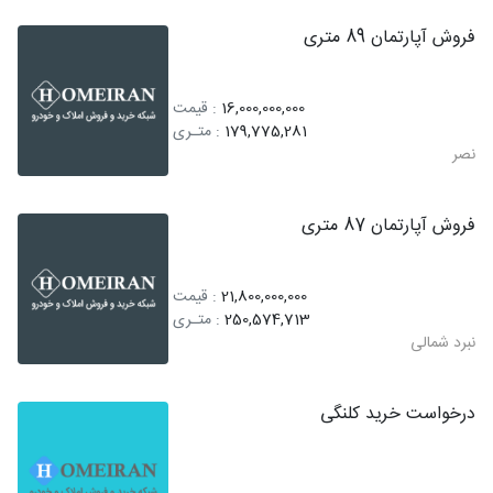
فروش آپارتمان 89 متری
16,000,000,000
: قیمت
179,775,281
: متـری
نصر
فروش آپارتمان 87 متری
21,800,000,000
: قیمت
250,574,713
: متـری
نبرد شمالی
درخواست خرید کلنگی