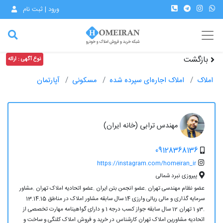
ورود | ثبت نام
بازگشت
نوع آگهی : ارائه
املاک
املاک اجاره‌ای سپرده شده
مسکونی
آپارتمان
مهندس ترابی (خانه ایران)
09128368136
https://instagram.com/homeiran_ir
پیروزی نبرد شمالی
عضو نظام مهندسی تهران .عضو انجمن بتن ایران .عضو اتحادیه املاک تهران .مشاور
سرمایه گذاری و مالی ریالی وارزی 14 سال سابقه مشاور املاک در مناطق 13.14.15
.3و 1 تهران 12 سال سابقه جواز کسب درجه 1 و دارای گواهینامه مهارت تخصصی از
اتحادیه مشاورین املاک تهران کارشناس در خرید و فروش املاک کلنگی و ساخت و