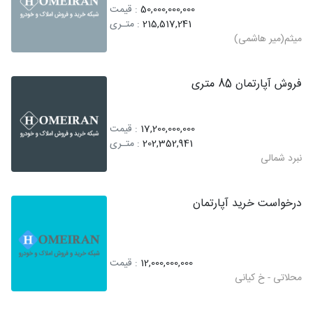
50,000,000,000
: قیمت
215,517,241
: متـری
میثم(میر هاشمی)
فروش آپارتمان 85 متری
17,200,000,000
: قیمت
202,352,941
: متـری
نبرد شمالی
درخواست خرید آپارتمان
12,000,000,000
: قیمت
محلاتی - خ کیانی