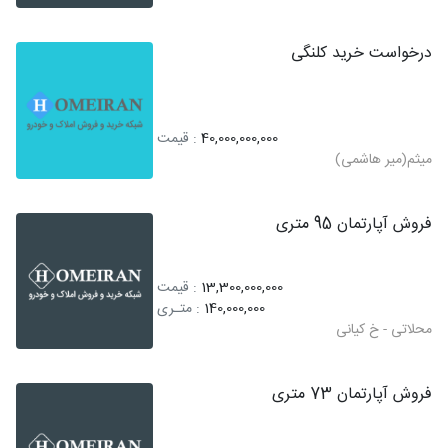
درخواست خرید کلنگی
40,000,000,000
: قیمت
میثم(میر هاشمی)
فروش آپارتمان 95 متری
13,300,000,000
: قیمت
140,000,000
: متـری
محلاتی - خ کیانی
فروش آپارتمان 73 متری