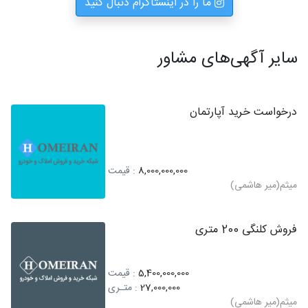
ما را در اینستاگرام دنبال کنید
سایر آگهی‌های مشاور
درخواست خرید آپارتمان
8,000,000,000
: قیمت
میثم(میر هاشمی)
فروش کلنگی 200 متری
5,400,000,000
: قیمت
27,000,000
: متـری
میثم(میر هاشمی)