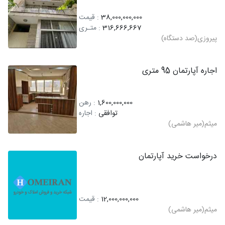
38,000,000,000
: قیمت
316,666,667
: متـری
پیروزی(صد دستگاه)
اجاره آپارتمان 95 متری
1,600,000,000
: رهن
توافقی
: اجاره
میثم(میر هاشمی)
درخواست خرید آپارتمان
12,000,000,000
: قیمت
میثم(میر هاشمی)