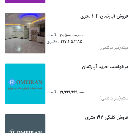
فروش آپارتمان 104 متری
20,500,000,000
: قیمت
197,115,385
: متـری
میثم(میر هاشمی)
درخواست خرید آپارتمان
19,999,999,000
: قیمت
میثم(میر هاشمی)
فروش کلنگی 192 متری