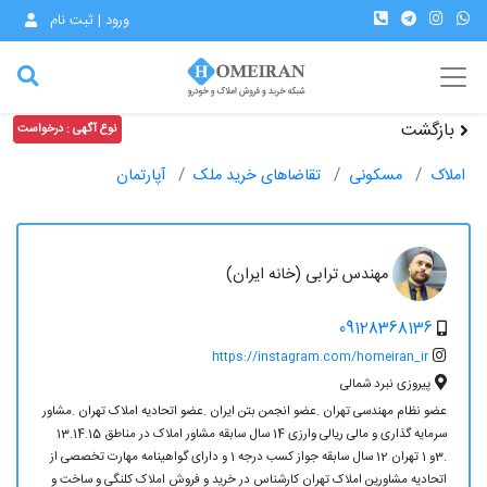
ورود | ثبت نام
بازگشت
نوع آگهی : درخواست
املاک
مسکونی
تقاضاهای خرید ملک
آپارتمان
مهندس ترابی (خانه ایران)
09128368136
https://instagram.com/homeiran_ir
پیروزی نبرد شمالی
عضو نظام مهندسی تهران .عضو انجمن بتن ایران .عضو اتحادیه املاک تهران .مشاور
سرمایه گذاری و مالی ریالی وارزی 14 سال سابقه مشاور املاک در مناطق 13.14.15
.3و 1 تهران 12 سال سابقه جواز کسب درجه 1 و دارای گواهینامه مهارت تخصصی از
اتحادیه مشاورین املاک تهران کارشناس در خرید و فروش املاک کلنگی و ساخت و