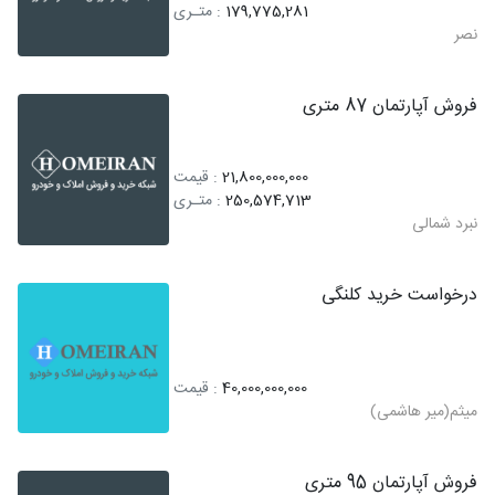
179,775,281
: متـری
نصر
فروش آپارتمان 87 متری
21,800,000,000
: قیمت
250,574,713
: متـری
نبرد شمالی
درخواست خرید کلنگی
40,000,000,000
: قیمت
میثم(میر هاشمی)
فروش آپارتمان 95 متری