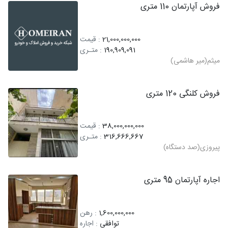
فروش آپارتمان 110 متری
21,000,000,000
: قیمت
190,909,091
: متـری
میثم(میر هاشمی)
فروش کلنگی 120 متری
38,000,000,000
: قیمت
316,666,667
: متـری
پیروزی(صد دستگاه)
اجاره آپارتمان 95 متری
1,600,000,000
: رهن
توافقی
: اجاره