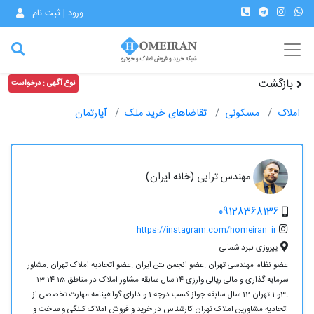
ورود | ثبت نام
بازگشت
نوع آگهی : درخواست
املاک
مسکونی
تقاضاهای خرید ملک
آپارتمان
مهندس ترابی (خانه ایران)
09128368136
https://instagram.com/homeiran_ir
پیروزی نبرد شمالی
عضو نظام مهندسی تهران .عضو انجمن بتن ایران .عضو اتحادیه املاک تهران .مشاور
سرمایه گذاری و مالی ریالی وارزی 14 سال سابقه مشاور املاک در مناطق 13.14.15
.3و 1 تهران 12 سال سابقه جواز کسب درجه 1 و دارای گواهینامه مهارت تخصصی از
اتحادیه مشاورین املاک تهران کارشناس در خرید و فروش املاک کلنگی و ساخت و