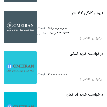
فروش کلنگی 192 متری
58,000,000,000
: قیمت
302,083,333
: متـری
میثم(میر هاشمی)
درخواست خرید کلنگی
30,000,000,000
: قیمت
میثم(میر هاشمی)
درخواست خرید آپارتمان