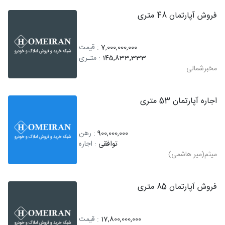
فروش آپارتمان 48 متری
7,000,000,000
: قیمت
145,833,333
: متـری
مخبرشمالی
اجاره آپارتمان 53 متری
900,000,000
: رهن
توافقی
: اجاره
میثم(میر هاشمی)
فروش آپارتمان 85 متری
17,800,000,000
: قیمت