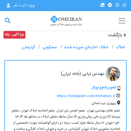
ورود | ثبت نام
بازگشت
نوع آگهی : ارائه
املاک
املاک اجاره‌ای سپرده شده
مسکونی
آپارتمان
مهندس ترابی (خانه ایران)
09128368136
https://instagram.com/homeiran_ir
پیروزی نبرد شمالی
عضو نظام مهندسی تهران .عضو انجمن بتن ایران .عضو اتحادیه املاک تهران .مشاور
سرمایه گذاری و مالی ریالی وارزی 14 سال سابقه مشاور املاک در مناطق 13.14.15
.3و 1 تهران 12 سال سابقه جواز کسب درجه 1 و دارای گواهینامه مهارت تخصصی از
اتحادیه مشاورین املاک تهران کارشناس در خرید و فروش املاک کلنگی و ساخت و