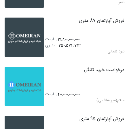
نصر
فروش آپارتمان 87 متری
21,800,000,000
: قیمت
250,574,713
: متـری
نبرد شمالی
درخواست خرید کلنگی
40,000,000,000
: قیمت
میثم(میر هاشمی)
فروش آپارتمان 95 متری