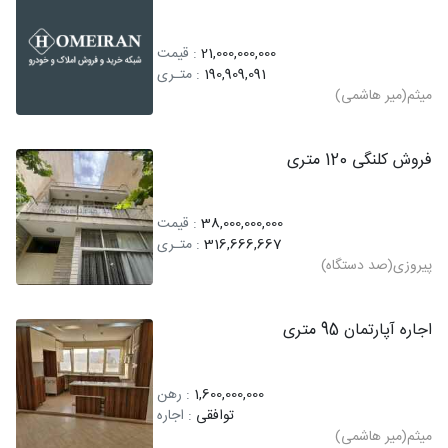
21,000,000,000
: قیمت
190,909,091
: متـری
میثم(میر هاشمی)
فروش کلنگی 120 متری
38,000,000,000
: قیمت
316,666,667
: متـری
پیروزی(صد دستگاه)
اجاره آپارتمان 95 متری
1,600,000,000
: رهن
توافقی
: اجاره
میثم(میر هاشمی)