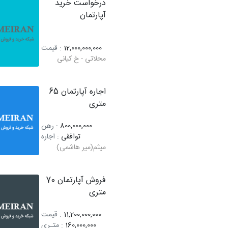
درخواست خرید
آپارتمان
12,000,000,000
: قیمت
محلاتی - خ کیانی
اجاره آپارتمان 65
متری
800,000,000
: رهن
توافقی
: اجاره
میثم(میر هاشمی)
فروش آپارتمان 70
متری
11,200,000,000
: قیمت
160,000,000
: متـری