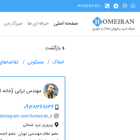
09198336840
صفحه اصلی
حرفه ای ها
میزکار من
بازگشت
املاک
مسکونی
تقاضاهای
مهندس ترابی (خانه ای
09128368136
/instagram.com/homeiran_ir
پیروزی نبرد شمالی
عضو نظام مهندسی تهران .عضو انجمن