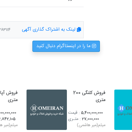
لینک به اشتراک گذاری آگهی
/index/1283114
ما را در اینستاگرام دنبال کنید
فروش کلنگی 200
متری
متری
5,400,000,000
: قیمت
00,000,000
27,000,000
: متـری
,842,105
میثم(میر هاشمی)
میثم(میر ه