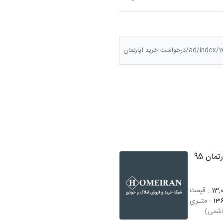
ad/درخواست خرید آپارتمان
فروش آپارتمان 95
13,0
: قیمت
136
: متـری
اشمی)