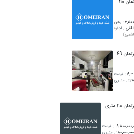
اجاره آپارتمان 110
2,500
: رهن
افقی
: اجاره
اشمی)
فروش آپارتمان 49
6,30
: قیمت
128
: متـری
110 متری
19,800,000,
: قیمت
180,000,00
: متـری