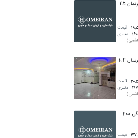
فروش آپارتمان 115
18,5
: قیمت
16
: متـری
اشمی)
فروش آپارتمان 104
20,5
: قیمت
197
: متـری
اشمی)
فروش کلنگی 200
37,
: قیمت