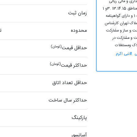
ذاری و مالی ریالی
وارزی 14 سال سابقه مشاور املاک در مناطق 13.14.15 .3و 1
زمان ثبت
تهران 12 سال سابقه جواز کسب درجه 1 و دارای گواهینامه
لاک تهران کارشناس
محدوده
ت
ت و ساز و مشارکت
 و مشارکت در
اک ومستغلات
(تومان)
حداقل قیمت
ی
#نبی اکرم
(تومان)
حداکثر قیمت
حداقل تعداد اتاق
حداکثر سال ساخت
پارکینگ
آسانسور