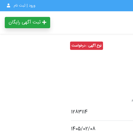
ورود | ثبت نام
ثبت آگهی رایگان
نوع آگهی : درخواست
1283114
1405/02/08