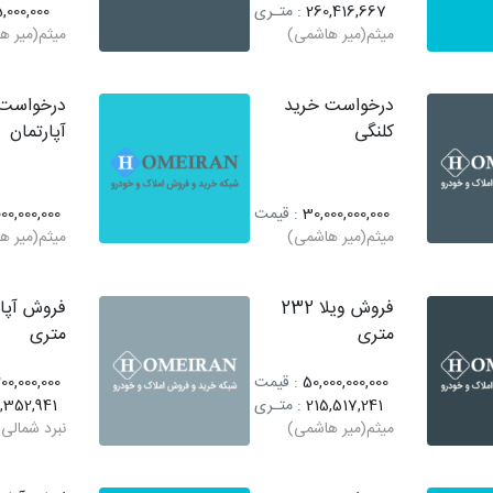
260,416,667
: متـری
,000,000
میثم(میر هاشمی)
میثم(میر ه
درخواست خرید
درخواست 
کلنگی
آپارتمان
30,000,000,000
: قیمت
00,000,000
میثم(میر هاشمی)
میثم(میر ه
فروش ویلا 232
متری
متری
50,000,000,000
: قیمت
00,000,000
215,517,241
: متـری
,352,941
میثم(میر هاشمی)
نبرد شمالی