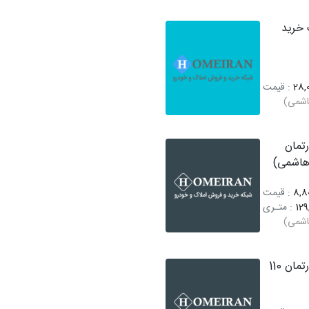
خرید
28,0
: قیمت
اشمی)
تمان
هاشمی)
8,80
: قیمت
129
: متـری
اشمی)
فروش آپارتمان 110