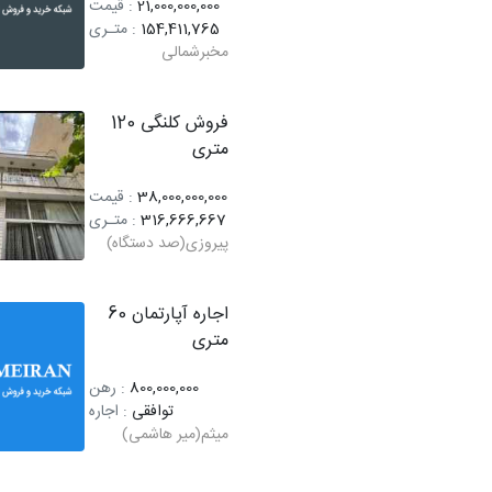
21,000,000,000
: قیمت
154,411,765
: متـری
مخبرشمالی
فروش کلنگی 120
متری
38,000,000,000
: قیمت
316,666,667
: متـری
پیروزی(صد دستگاه)
اجاره آپارتمان 60
متری
800,000,000
: رهن
توافقی
: اجاره
میثم(میر هاشمی)