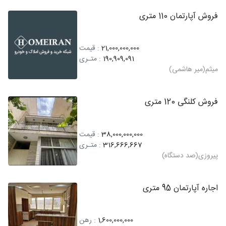
فروش آپارتمان 110 متری
21,000,000,000
: قیمت
190,909,091
: متـری
میثم(میر هاشمی)
فروش کلنگی 120 متری
38,000,000,000
: قیمت
316,666,667
: متـری
پیروزی(صد دستگاه)
اجاره آپارتمان 95 متری
1,600,000,000
: رهن