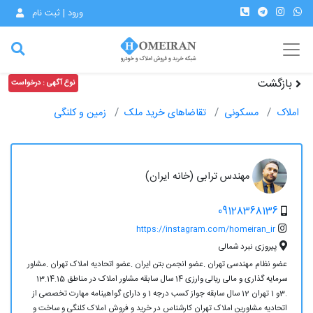
ورود | ثبت نام
بازگشت
نوع آگهی : درخواست
املاک
مسکونی
تقاضاهای خرید ملک
زمین و کلنگی
مهندس ترابی (خانه ایران)
09128368136
https://instagram.com/homeiran_ir
پیروزی نبرد شمالی
عضو نظام مهندسی تهران .عضو انجمن بتن ایران .عضو اتحادیه املاک تهران .مشاور
سرمایه گذاری و مالی ریالی وارزی 14 سال سابقه مشاور املاک در مناطق 13.14.15
.3و 1 تهران 12 سال سابقه جواز کسب درجه 1 و دارای گواهینامه مهارت تخصصی از
اتحادیه مشاورین املاک تهران کارشناس در خرید و فروش املاک کلنگی و ساخت و