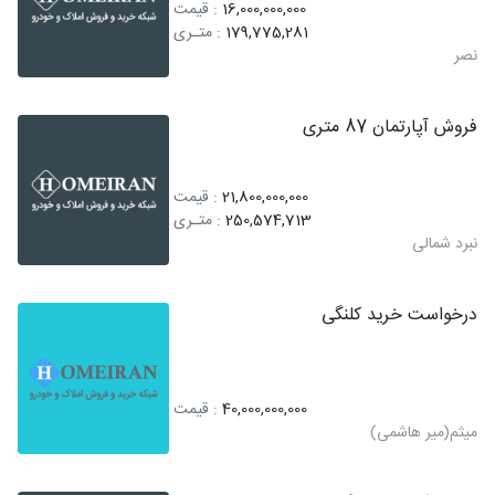
16,000,000,000
: قیمت
179,775,281
: متـری
نصر
فروش آپارتمان 87 متری
21,800,000,000
: قیمت
250,574,713
: متـری
نبرد شمالی
درخواست خرید کلنگی
40,000,000,000
: قیمت
میثم(میر هاشمی)